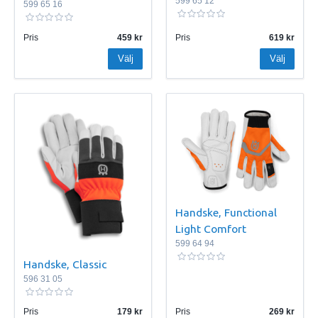
599 65 12
599 65 16
Pris
459
Pris
619
Välj
Välj
Handske, Functional
Light Comfort
599 64 94
Handske, Classic
596 31 05
Pris
179
Pris
269