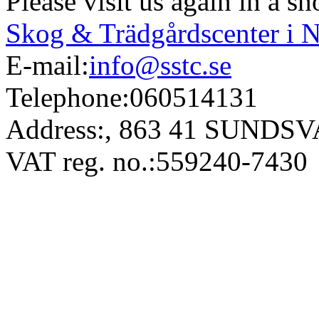
Please visit us again in a sh
Skog & Trädgårdscenter i 
E-mail:
info@sstc.se
Telephone:
060514131
Address:
, 863 41 SUNDS
VAT reg. no.:
559240-7430